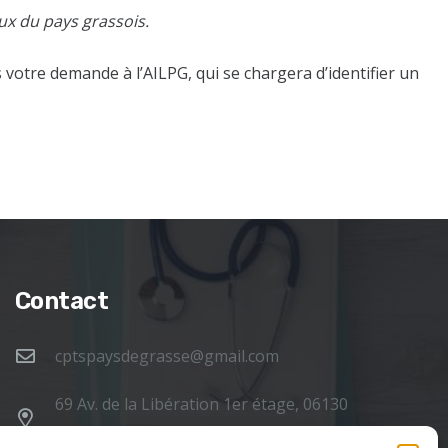
aux du pays grassois.
votre demande à l’AILPG, qui se chargera d’identifier un
Contact
cptspaysdegrasse@gmail.com
69 Av. de la Libération 1er étage, 06130
Grasse