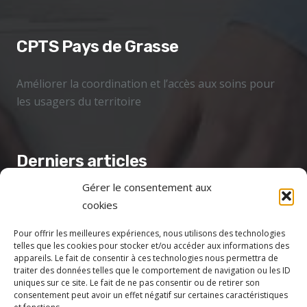
CPTS Pays de Grasse
Améliorer la coordination et l’accès aux soins pour
les usagers du territoire
Derniers articles
Gérer le consentement aux
CEPPIM – CH GRASSE information
22 Jan à 16h37
cookies
Plaquette Hôpital de Jour Gériatrique du CH de
Pour offrir les meilleures expériences, nous utilisons des technologies
Grasse
telles que les cookies pour stocker et/ou accéder aux informations des
appareils. Le fait de consentir à ces technologies nous permettra de
22 Jan à 16h19
traiter des données telles que le comportement de navigation ou les ID
uniques sur ce site. Le fait de ne pas consentir ou de retirer son
LES JOURNÉES VITAMINÉES : bien-être pour les
consentement peut avoir un effet négatif sur certaines caractéristiques