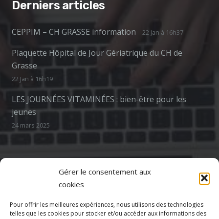
Derniers articles
CEPPIM – CH GRASSE information
22 Jan à 16h37
Plaquette Hôpital de Jour Gériatrique du CH de
Grasse
22 Jan à 16h19
LES JOURNÉES VITAMINÉES : bien-être pour les
jeunes
24 mars 2025
Contact
Gérer le consentement aux
cookies
cptspaysdegrasse@gmail.com
Pour offrir les meilleures expériences, nous utilisons des technologies
telles que les cookies pour stocker et/ou accéder aux informations des
69 Av. de la Libération 1er étage, 06130 Grasse