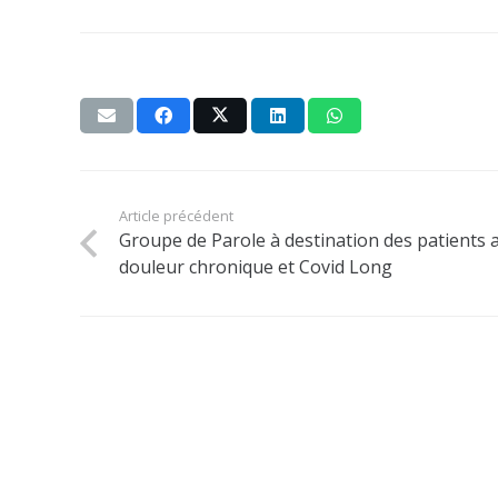
Article précédent
Groupe de Parole à destination des patients a
douleur chronique et Covid Long
CPTS Pays de Grasse
Améliorer la coordination et l’accès aux soins
pour les usagers du territoire