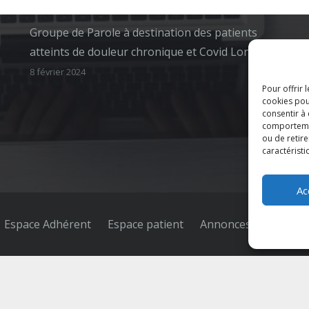
22 Jan à 16h19
Groupe de Parole à destination des patients
atteints de douleur chronique et Covid Long
8 février 2024
Pour offrir 
cookies pou
consentir à
comportement
ou de retire
caractéristi
Ac
Espace Adhérent
Espace patient
Annonces
Contact