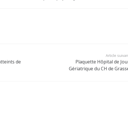
Article suivan
tteints de
Plaquette Hôpital de Jou
Gériatrique du CH de Grass
Derniers articles
CEPPIM – CH GRASSE information
22 Jan à 16h37
Plaquette Hôpital de Jour Gériatrique du CH
de Grasse