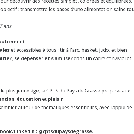
r découvrir des recettes simples, colorées et équilibrées,
L’objectif : transmettre les bases d’une alimentation saine to
17 ans
r autrement
nales
et accessibles à tous : tir à l’arc, basket, judo, et bien
initier, se dépenser et s’amuser
dans un cadre convivial et
le plus jeune âge, la CPTS du Pays de Grasse propose aux
ention
,
éducation
et
plaisir
.
sembler autour de thématiques essentielles, avec l’appui de
acebook/Linkedin : @cptsdupaysdegrasse.