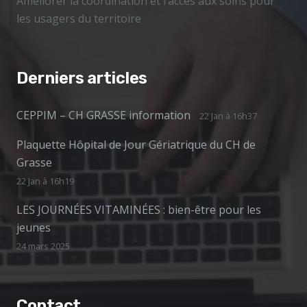
Améliorer la coordination et l’accès aux soins pour
les usagers du territoire
Derniers articles
CEPPIM – CH GRASSE information
22 Jan à 16h37
Plaquette Hôpital de Jour Gériatrique du CH de
Grasse
22 Jan à 16h19
LES JOURNÉES VITAMINÉES : bien-être pour les
jeunes
24 mars 2025
Contact