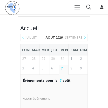
Accueil
Events - CPTS Pays de Grasse
Journée Sensibilisation au Mois Sans Tabac
Accueil
AOÛT 2026
JUILLET
SEPTEMBRE
LUN
MAR
MER
JEU
VEN
SAM
DIM
27
28
29
30
31
1
2
3
4
5
6
7
8
9
Événements pour le
7
août
Aucun événement