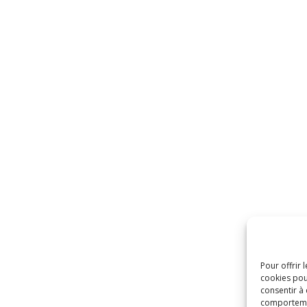
Derniers articles
CEPPIM – CH GRASSE information
22 Jan à 16h37
Plaquette Hôpital de Jour Gériatrique du CH
de Grasse
22 Jan à 16h19
LES JOURNÉES VITAMINÉES : bien-être pour
les jeunes
Pour offrir 
cookies pou
24 mars 2025
consentir à
comportement