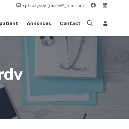
cptspaysdegrasse@gmail.com
patient
Annonces
Contact
rdv