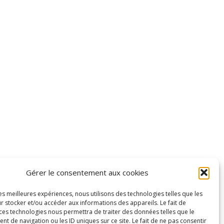
Contact
cptspaysdegrasse@gmail.com
69 Av. de la Libération 1er étage, 06130
Grasse
Politique de confidentialité
Gérer le consentement aux cookies
Mentions légales
les meilleures expériences, nous utilisons des technologies telles que les
r stocker et/ou accéder aux informations des appareils. Le fait de
 ces technologies nous permettra de traiter des données telles que le
 de navigation ou les ID uniques sur ce site. Le fait de ne pas consentir