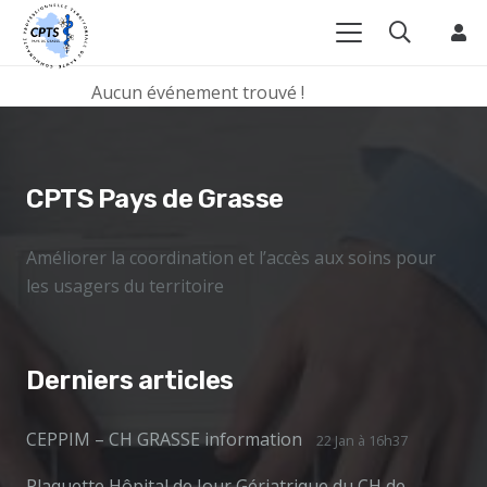
Inauguration
Aucun événement trouvé !
CPTS Pays de Grasse
Améliorer la coordination et l’accès aux soins pour
les usagers du territoire
Derniers articles
CEPPIM – CH GRASSE information
22 Jan à 16h37
Plaquette Hôpital de Jour Gériatrique du CH de