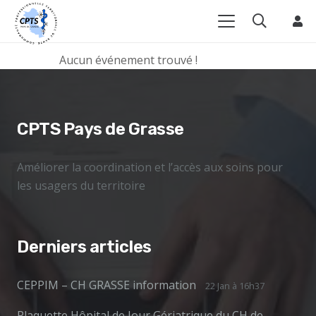
soirée
Aucun événement trouvé !
CPTS Pays de Grasse
Améliorer la coordination et l’accès aux soins pour
les usagers du territoire
Derniers articles
CEPPIM – CH GRASSE information
22 Jan à 16h37
Plaquette Hôpital de Jour Gériatrique du CH de