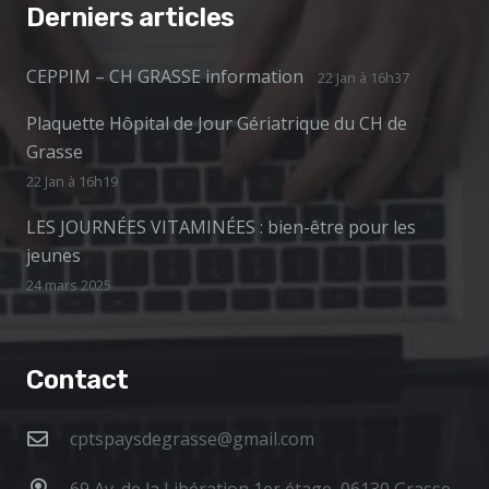
Derniers articles
CEPPIM – CH GRASSE information
22 Jan à 16h37
Plaquette Hôpital de Jour Gériatrique du CH de
Grasse
22 Jan à 16h19
LES JOURNÉES VITAMINÉES : bien-être pour les
jeunes
24 mars 2025
Contact
cptspaysdegrasse@gmail.com
69 Av. de la Libération 1er étage, 06130 Grasse