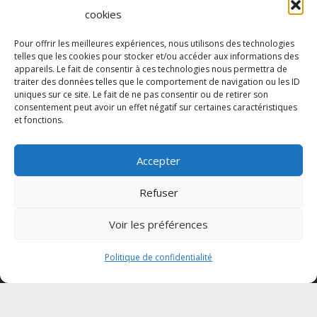
cookies
69 Av. de la Libération 1er étage, 06130 Grasse
Politique de confidentialité
Pour offrir les meilleures expériences, nous utilisons des technologies
telles que les cookies pour stocker et/ou accéder aux informations des
Mentions légales
appareils. Le fait de consentir à ces technologies nous permettra de
traiter des données telles que le comportement de navigation ou les ID
uniques sur ce site. Le fait de ne pas consentir ou de retirer son
consentement peut avoir un effet négatif sur certaines caractéristiques
et fonctions.
Accepter
Refuser
Voir les préférences
Votre CPTS
Politique de confidentialité
Actualités
Agenda