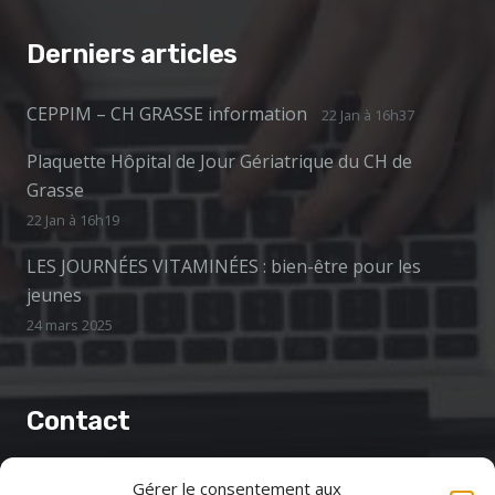
Derniers articles
CEPPIM – CH GRASSE information
22 Jan à 16h37
Plaquette Hôpital de Jour Gériatrique du CH de
Grasse
22 Jan à 16h19
LES JOURNÉES VITAMINÉES : bien-être pour les
jeunes
24 mars 2025
Contact
cptspaysdegrasse@gmail.com
Gérer le consentement aux