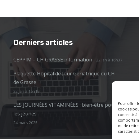
Derniers articles
CEPPIM – CH GRASSE information
22 Jan à 16h37
Plaquette Hôpital de Jour Gériatrique du CH
de Grasse
22 Jan à 16h19
Pour offrir 
LES JOURNÉES VITAMINÉES : bien-être pour
cookies pou
les jeunes
consentir à
comportement
24 mars 2025
ou de retire
caractéristi