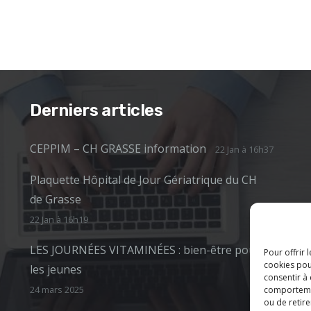
Derniers articles
CEPPIM – CH GRASSE information
22 Jan à 16h37
Plaquette Hôpital de Jour Gériatrique du CH
de Grasse
22 Jan à 16h19
LES JOURNÉES VITAMINÉES : bien-être pour
Pour offrir 
cookies pou
les jeunes
consentir à
24 mars 2025
comportement
ou de retire