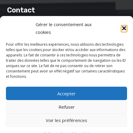
Contact
Gérer le consentement aux
cptspaysdegrasse@gmail.com
cookies
69 Av. de la Libération 1er étage, 06130 Grasse
Pour offrir les meilleures expériences, nous utilisons des technologies
Politique de confidentialité
telles que les cookies pour stocker et/ou accéder aux informations des
Mentions légales
appareils. Le fait de consentir à ces technologies nous permettra de
traiter des données telles que le comportement de navigation ou les ID
uniques sur ce site. Le fait de ne pas consentir ou de retirer son
consentement peut avoir un effet négatif sur certaines caractéristiques
et fonctions.
Accepter
Refuser
Voir les préférences
Votre CPTS