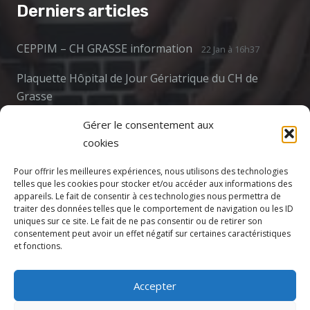
Derniers articles
CEPPIM – CH GRASSE information
22 Jan à 16h37
Plaquette Hôpital de Jour Gériatrique du CH de
Grasse
22 Jan à 16h19
Gérer le consentement aux
cookies
LES JOURNÉES VITAMINÉES : bien-être pour les
jeunes
Pour offrir les meilleures expériences, nous utilisons des technologies
24 mars 2025
telles que les cookies pour stocker et/ou accéder aux informations des
appareils. Le fait de consentir à ces technologies nous permettra de
traiter des données telles que le comportement de navigation ou les ID
uniques sur ce site. Le fait de ne pas consentir ou de retirer son
consentement peut avoir un effet négatif sur certaines caractéristiques
Contact
et fonctions.
cptspaysdegrasse@gmail.com
Accepter
69 Av. de la Libération 1er étage, 06130 Grasse