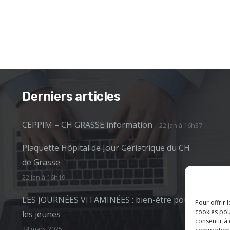
Derniers articles
CEPPIM – CH GRASSE information
22 Jan à 16h37
Plaquette Hôpital de Jour Gériatrique du CH
de Grasse
22 Jan à 16h19
LES JOURNÉES VITAMINÉES : bien-être pour
Pour offrir 
cookies pou
les jeunes
consentir à
24 mars 2025